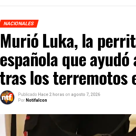
NACIONALES
Murió Luka, la perrit
española que ayudó 
tras los terremotos 
Publicado
Hace 2 horas
on
agosto 7, 2026
Por
Notifalcon