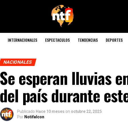
INTERNACIONALES
ESPECTACULOS
TENDENCIAS
DEPORTES
NACIONALES
Se esperan lluvias e
del país durante est
Publicado
Hace 10 meses
on
octubre 22, 2025
Por
Notifalcon