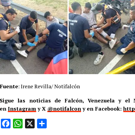
Fuente
: Irene Revilla/ Notifalcón
Sigue las noticias de Falcón, Venezuela y e
en
Instagram
y X
@notifalcon
y en Facebook:
http
Facebook
WhatsApp
X
Compartir