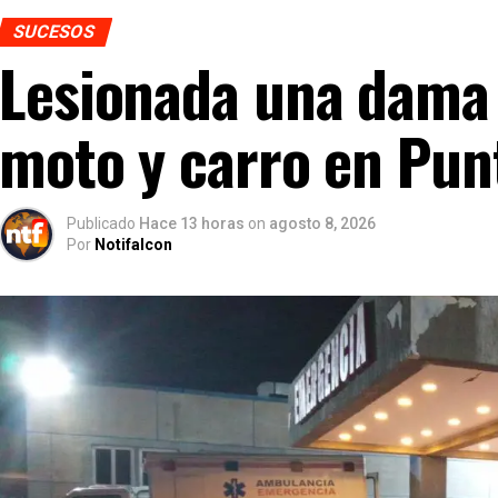
SUCESOS
Lesionada una dama 
moto y carro en Punt
Publicado
Hace 13 horas
on
agosto 8, 2026
Por
Notifalcon