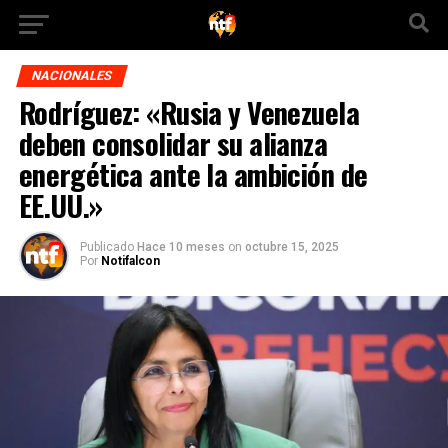
NACIONALES
Rodríguez: «Rusia y Venezuela
deben consolidar su alianza
energética ante la ambición de
EE.UU.»
Publicado
Hace 10 meses
on
octubre 15, 2025
Por
Notifalcon