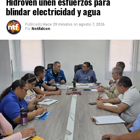
Hidroven unen esfuerzos para
blindar electricidad y agua
Publicado
Hace 29 minutos
on
agosto 7, 2026
Por
Notifalcon