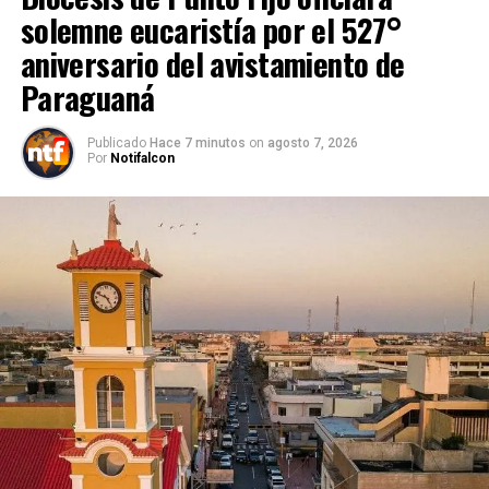
solemne eucaristía por el 527°
aniversario del avistamiento de
Paraguaná
Publicado
Hace 7 minutos
on
agosto 7, 2026
Por
Notifalcon