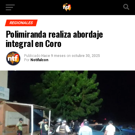
REGIONALES
Polimiranda realiza abordaje
integral en Coro
Publicado
Hace 9 meses
on
octubre 30, 2025
Por
Notifalcon