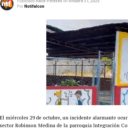
Publicado
Hace 9 meses
on
octubre 31, 2025
Por
Notifalcon
El miércoles 29 de octubre, un incidente alarmante ocur
sector Robinson Medina de la parroquia Integración C