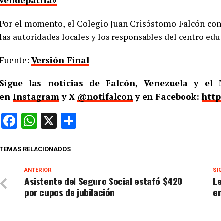
vendepatria»
Por el momento, el Colegio Juan Crisóstomo Falcón con
las autoridades locales y los responsables del centro ed
Fuente:
Versión Final
Sigue las noticias de Falcón, Venezuela y e
en
Instagram
y X
@notifalcon
y en Facebook:
http
Facebook
WhatsApp
X
Compartir
TEMAS RELACIONADOS
ANTERIOR
SI
Asistente del Seguro Social estafó $420
Le
por cupos de jubilación
e