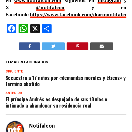
en
www.notifalcon.com
síguenos en
Instagram
y
X
@notifalcon
y en
Facebook:
https://www.facebook.com/diarionotifalcon
Facebook
WhatsApp
X
Compartir
TEMAS RELACIONADOS
SIGUIENTE
Secuestra a 17 niños por «demandas morales y éticas» y
termina abatido
ANTERIOR
El príncipe Andrés es despojado de sus títulos e
intimado a abandonar su residencia real
Notifalcon