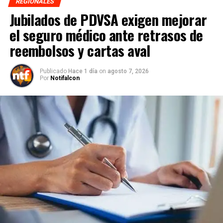
REGIONALES
Jubilados de PDVSA exigen mejorar
el seguro médico ante retrasos de
reembolsos y cartas aval
Publicado
Hace 1 día
on
agosto 7, 2026
Por
Notifalcon