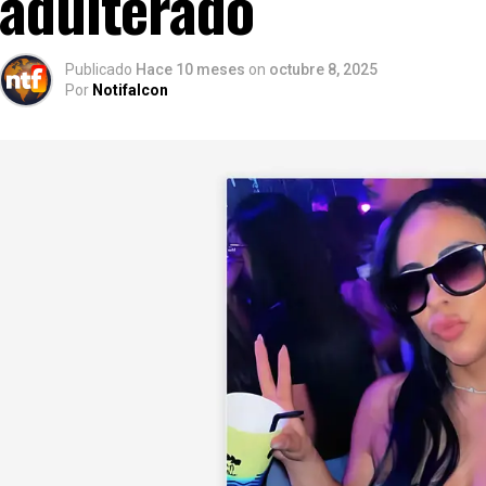
adulterado
Publicado
Hace 10 meses
on
octubre 8, 2025
Por
Notifalcon