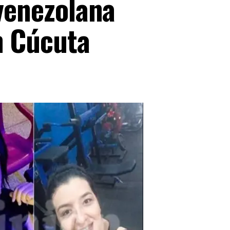
 venezolana
n Cúcuta