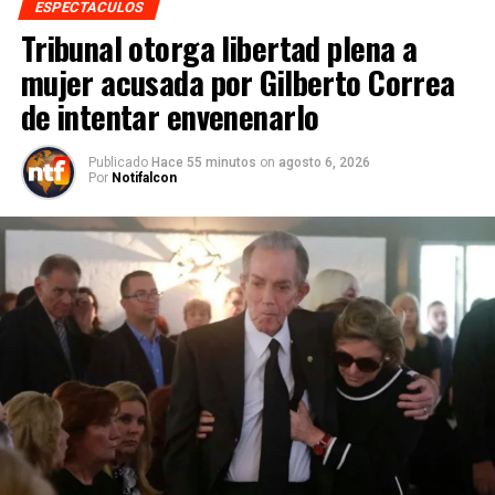
ESPECTACULOS
Tribunal otorga libertad plena a
mujer acusada por Gilberto Correa
de intentar envenenarlo
Publicado
Hace 55 minutos
on
agosto 6, 2026
Por
Notifalcon