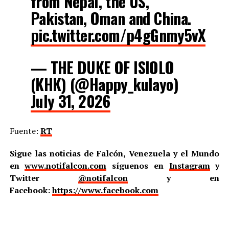
from Nepal, the US,
Pakistan, Oman and China.
pic.twitter.com/p4gGnmy5vX
— THE DUKE OF ISIOLO
(KHK) (@Happy_kulayo)
July 31, 2026
Fuente:
RT
Sigue las noticias de Falcón, Venezuela y el Mundo
en
www.notifalcon.com
síguenos en
Instagram
y
Twitter
@notifalcon
y en
Facebook:
https://www.facebook.com