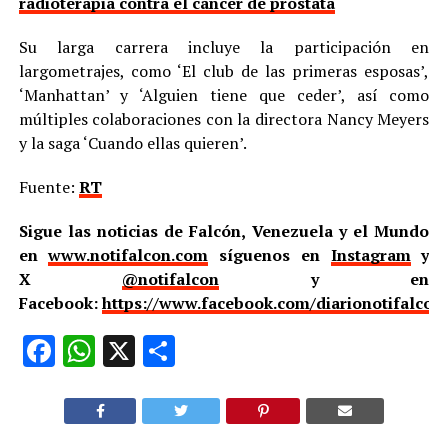
radioterapia contra el cáncer de próstata
Su larga carrera incluye la participación en
largometrajes, como ‘El club de las primeras esposas’,
‘Manhattan’ y ‘Alguien tiene que ceder’, así como
múltiples colaboraciones con la directora Nancy Meyers
y la saga ‘Cuando ellas quieren’.
Fuente:
RT
Sigue las noticias de Falcón, Venezuela y el Mundo
en
www.notifalcon.com
síguenos en
Instagram
y
X
@notifalcon
y en
Facebook:
https://www.facebook.com/diarionotifalcon
Facebook
WhatsApp
X
Compartir