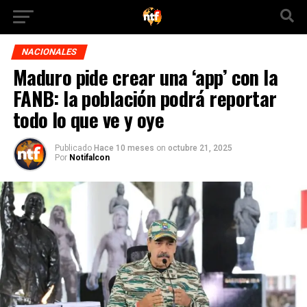
NACIONALES
Maduro pide crear una ‘app’ con la
FANB: la población podrá reportar
todo lo que ve y oye
Publicado
Hace 10 meses
on
octubre 21, 2025
Por
Notifalcon