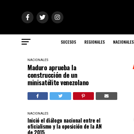
SUCESOS
REGIONALES
NACIONALES
NACIONALES
Maduro aprueba la
construcción de un
minisatélite venezolano
NACIONALES
Inició el diálogo nacional entre el
oficialismo y la oposición de la AN
de 2015