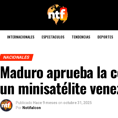
INTERNACIONALES
ESPECTACULOS
TENDENCIAS
DEPORTES
NACIONALES
Maduro aprueba la c
un minisatélite vene
Publicado
Hace 9 meses
on
octubre 31, 2025
Por
Notifalcon