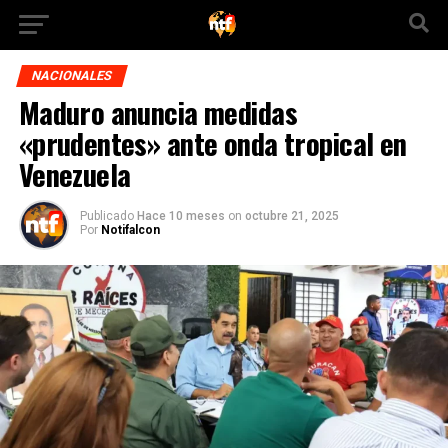
NACIONALES
Maduro anuncia medidas
«prudentes» ante onda tropical en
Venezuela
Publicado
Hace 10 meses
on
octubre 21, 2025
Por
Notifalcon