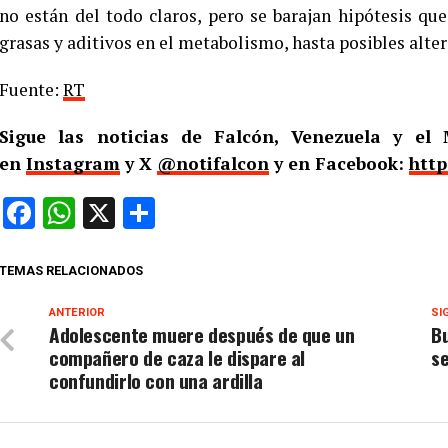
no están del todo claros, pero se barajan hipótesis qu
grasas y aditivos en el metabolismo, hasta posibles alter
Fuente:
RT
Sigue las noticias de Falcón, Venezuela y e
en
Instagram
y X
@notifalcon
y en Facebook:
http
Facebook
WhatsApp
X
Compartir
TEMAS RELACIONADOS
ANTERIOR
SI
Adolescente muere después de que un
B
compañero de caza le dispare al
s
confundirlo con una ardilla