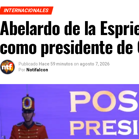
INTERNACIONALES
Abelardo de la Espri
como presidente de
Publicado
Hace 59 minutos
on
agosto 7, 2026
Por
Notifalcon