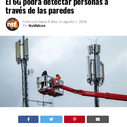
El 6G podrá detectar personas a
través de las paredes
Publicado
Hace 5 días
on
agosto 1, 2026
Por
Notifalcon