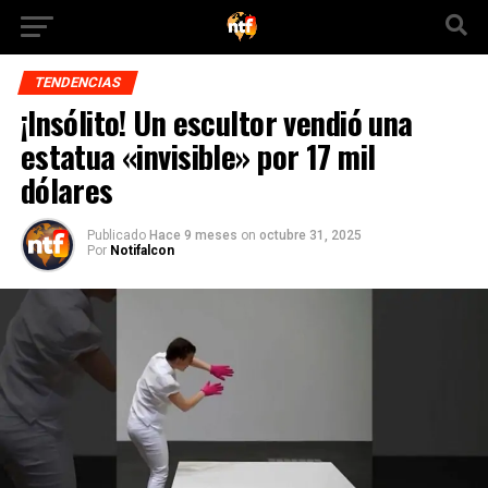
TENDENCIAS
¡Insólito! Un escultor vendió una
estatua «invisible» por 17 mil
dólares
Publicado
Hace 9 meses
on
octubre 31, 2025
Por
Notifalcon