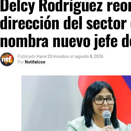
Delcy Rodríguez reor
dirección del sector 
nombra nuevo jefe d
Publicado
Hace 20 minutos
on
agosto 8, 2026
Por
Notifalcon