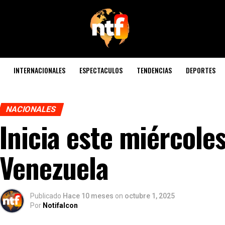
INTERNACIONALES
ESPECTACULOS
TENDENCIAS
DEPORTES
NACIONALES
Inicia este miércole
Venezuela
Publicado
Hace 10 meses
on
octubre 1, 2025
Por
Notifalcon