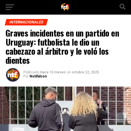
INTERNACIONALES
Graves incidentes en un partido en
Uruguay: futbolista le dio un
cabezazo al árbitro y le voló los
dientes
Publicado
Hace 10 meses
on
octubre 22, 2025
Por
Notifalcon