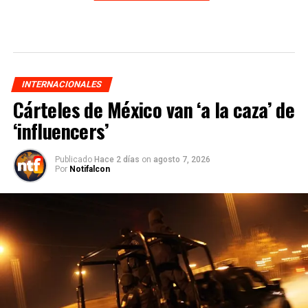
INTERNACIONALES
Cárteles de México van ‘a la caza’ de
‘influencers’
Publicado
Hace 2 días
on
agosto 7, 2026
Por
Notifalcon