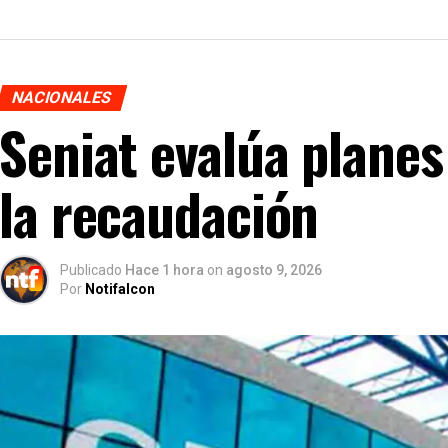
NACIONALES
Seniat evalúa plane
la recaudación
Publicado
Hace 1 hora
on
agosto 9, 2026
Por
Notifalcon