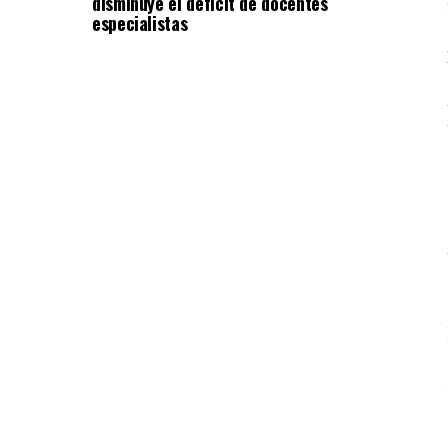
disminuye el déficit de docentes
especialistas