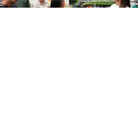
Este jueves, la presidenta encargada de la República,
Delcy Rodríguez, ordenó la creación de un Plan Maestro
de Recuperación de La Guaira.
Durante una ceremonia de entrega de financiamientos a
comercios y emprendedores de La Guaira, la mandataria
enfatizó que el estado La Guaira se debe convertir en eje
de desarrollo logístico y turístico.
Plan de Recuperación de La Guaira