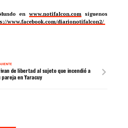
l Mundo en
www.notifalcon.com
síguenos
s://www.facebook.com/diarionotifalcon2/
GUIENTE
ivan de libertad al sujeto que incendió a
 pareja en Yaracuy