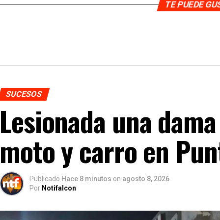
TE PUEDE G
SUCESOS
Lesionada una dama 
moto y carro en Punt
Publicado
Hace 8 minutos
on
agosto 8, 2026
Por
Notifalcon