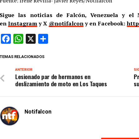
Fuente: Irene Revilla- Javier Reyes/Notifalcón
Sigue las noticias de Falcón, Venezuela y e
en
Instagram
y X
@notifalcon
y en Facebook:
http
Facebook
WhatsApp
X
Compartir
TEMAS RELACIONADOS
ANTERIOR
SI
Lesionado par de hermanos en
Pr
deslizamiento de moto en Los Taques
su
Notifalcon