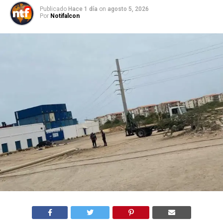
Publicado
Hace 1 día
on
agosto 5, 2026
Por
Notifalcon