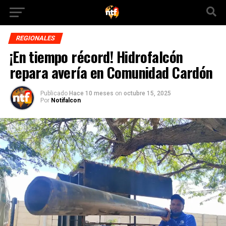
REGIONALES
¡En tiempo récord! Hidrofalcón
repara avería en Comunidad Cardón
Publicado
Hace 10 meses
on
octubre 15, 2025
Por
Notifalcon