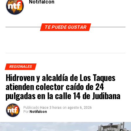
Notifalcon
TE PUEDE GUSTAR
REGIONALES
Hidroven y alcaldía de Los Taques
atienden colector caído de 24
pulgadas en la calle 14 de Judibana
Publicado
Hace 3 horas
on
agosto 6, 2026
Por
Notifalcon