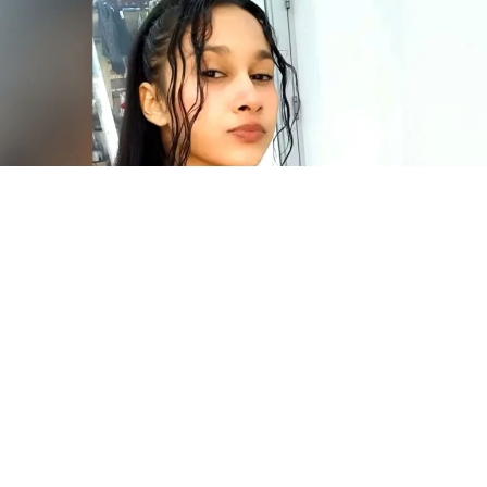
Una joven venezolana de 26 años, identificada
como Orlimar Pimentel Quevedo, fue asesinada a tiros la
noche del lunes 3 de agosto en el barrio Caribe Verde de
Barranquilla, Colombia. La víctima era madre soltera de