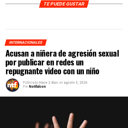
TE PUEDE GUSTAR
INTERNACIONALES
Acusan a niñera de agresión sexual
por publicar en redes un
repugnante video con un niño
Publicado
Hace 2 días
on
agosto 5, 2026
Por
Notifalcon