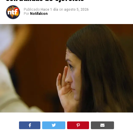
Publicado
Hace 1 día
on
agosto 5, 2026
Por
Notifalcon