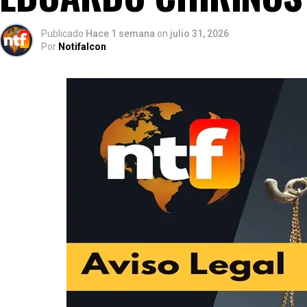
Publicado
Hace 1 semana
on
julio 31, 2026
Por
Notifalcon