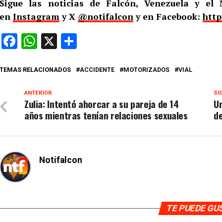
Sigue las noticias de Falcón, Venezuela y e
en
Instagram
y X
@notifalcon
y en Facebook:
http
Facebook
WhatsApp
X
Compartir
TEMAS RELACIONADOS
ACCIDENTE
MOTORIZADOS
VIAL
ANTERIOR
SI
Zulia: Intentó ahorcar a su pareja de 14
Un
años mientras tenían relaciones sexuales
d
Notifalcon
TE PUEDE G