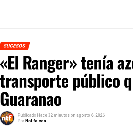
SUCESOS
«El Ranger» tenía az
transporte público 
Guaranao
Publicado
Hace 32 minutos
on
agosto 6, 2026
Por
Notifalcon