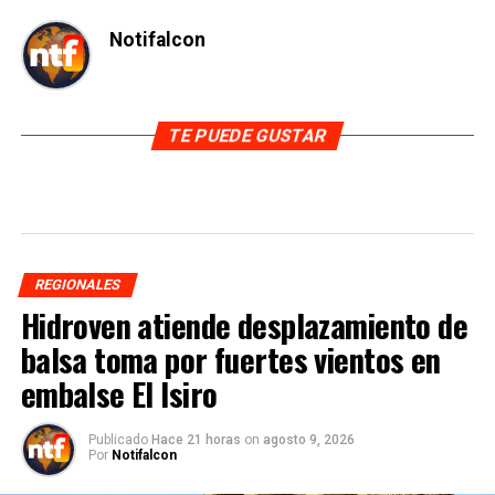
Notifalcon
TE PUEDE GUSTAR
REGIONALES
Hidroven atiende desplazamiento de
balsa toma por fuertes vientos en
embalse El Isiro
Publicado
Hace 21 horas
on
agosto 9, 2026
Por
Notifalcon