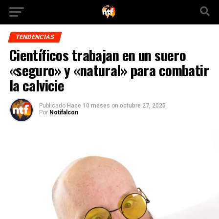
TENDENCIAS
Científicos trabajan en un suero
«seguro» y «natural» para combatir
la calvicie
Publicado
Hace 10 meses
on
octubre 27, 2025
Por
Notifalcon