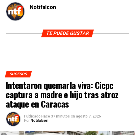
Notifalcon
TE PUEDE GUSTAR
SUCESOS
Intentaron quemarla viva: Cicpc
captura a madre e hijo tras atroz
ataque en Caracas
Publicado
Hace 37 minutos
on
agosto 7, 2026
Por
Notifalcon