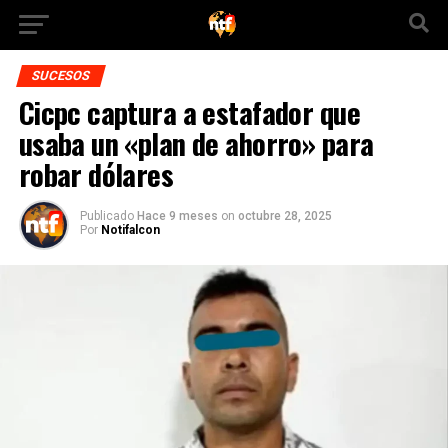
SUCESOS
Cicpc captura a estafador que
usaba un «plan de ahorro» para
robar dólares
Publicado
Hace 9 meses
on
octubre 28, 2025
Por
Notifalcon