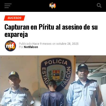
SUCESOS
Capturan en Píritu al asesino de su
expareja
Publicado
Hace 9 meses
on
octubre 28, 2025
Por
Notifalcon