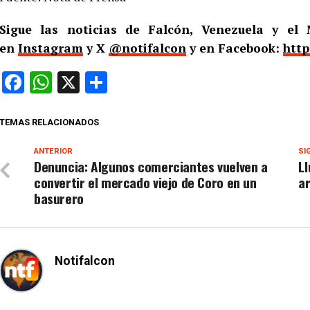
Sigue las noticias de Falcón, Venezuela y e
en
Instagram
y X
@notifalcon
y en Facebook:
http
Facebook
WhatsApp
X
Compartir
TEMAS RELACIONADOS
ANTERIOR
SI
Denuncia: Algunos comerciantes vuelven a
Ll
convertir el mercado viejo de Coro en un
ar
basurero
Notifalcon