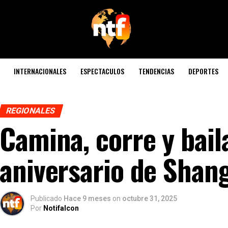
INTERNACIONALES
ESPECTACULOS
TENDENCIAS
DEPORTES
REGIONALES
Camina, corre y bail
aniversario de Shan
Publicado
Hace 9 meses
on
octubre 31, 2025
Por
Notifalcon