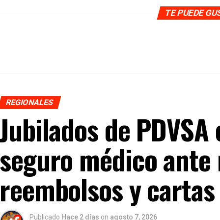
TE PUEDE G
REGIONALES
Jubilados de PDVSA 
seguro médico ante 
reembolsos y cartas 
Publicado
Hace 2 días
on
agosto 7, 2026