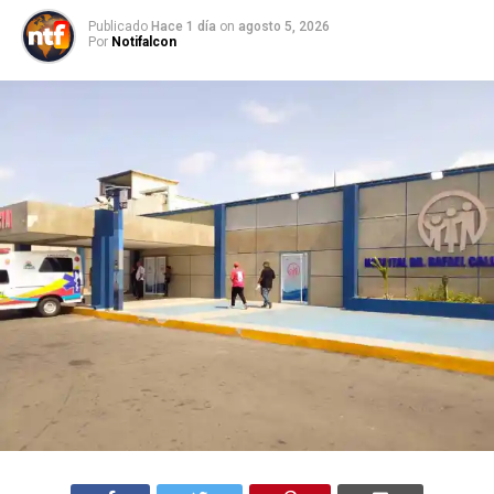
Publicado
Hace 1 día
on
agosto 5, 2026
Por
Notifalcon