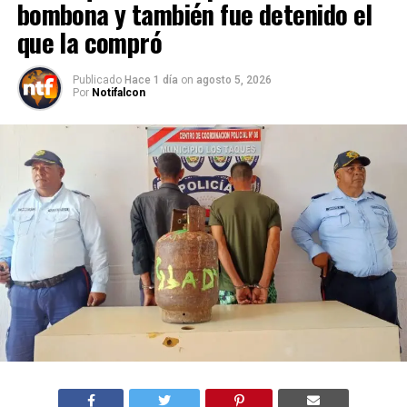
bombona y también fue detenido el
que la compró
Publicado
Hace 1 día
on
agosto 5, 2026
Por
Notifalcon