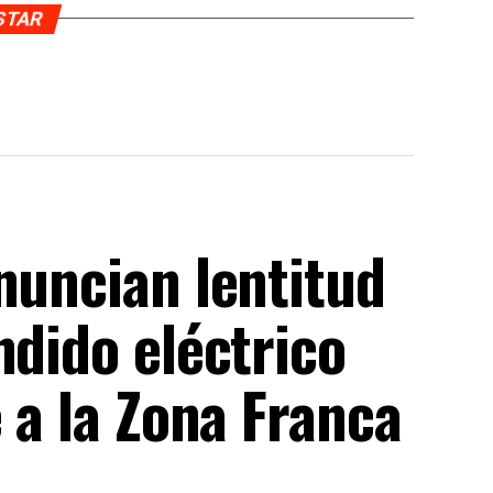
USTAR
nuncian lentitud
ndido eléctrico
e a la Zona Franca