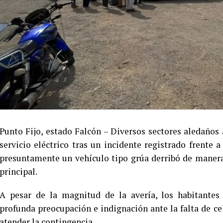
Punto Fijo, estado Falcón – Diversos sectores aledaño
servicio eléctrico tras un incidente registrado frente 
presuntamente un vehículo tipo grúa derribó de manera 
principal.
A pesar de la magnitud de la avería, los habitantes
profunda preocupación e indignación ante la falta de ce
atender la contingencia.