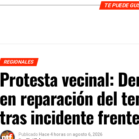
TE PUEDE G
REGIONALES
Protesta vecinal: De
en reparación del te
tras incidente frent
Publicado
Hace 4 horas
on
agosto 6, 2026