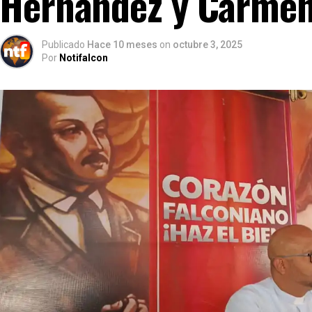
Hernández y Carmen
Publicado
Hace 10 meses
on
octubre 3, 2025
Por
Notifalcon