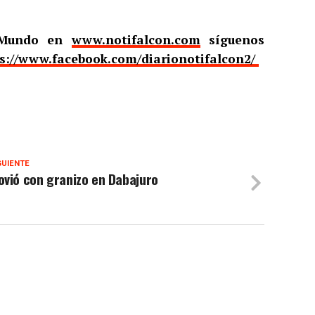
l Mundo en
www.notifalcon.com
síguenos
s://www.facebook.com/diarionotifalcon2/
GUIENTE
ovió con granizo en Dabajuro