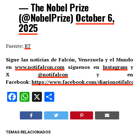
— The Nobel Prize
(@NobelPrize)
October 6,
2025
Fuente:
RT
Sigue las noticias de Falcón, Venezuela y el Mundo
en
www.notifalcon.com
síguenos en
Instagram
y
X
@notifalcon
y en
Facebook:
https://www.facebook.com/diarionotifalcon
Facebook
WhatsApp
X
Compartir
TEMAS RELACIONADOS