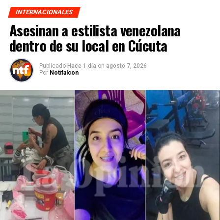
INTERNACIONALES
Asesinan a estilista venezolana
dentro de su local en Cúcuta
Publicado
Hace 1 día
on
agosto 7, 2026
Por
Notifalcon