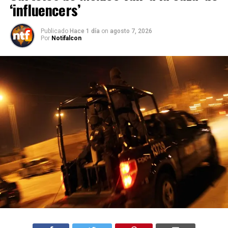
‘influencers’
Publicado
Hace 1 día
on
agosto 7, 2026
Por
Notifalcon