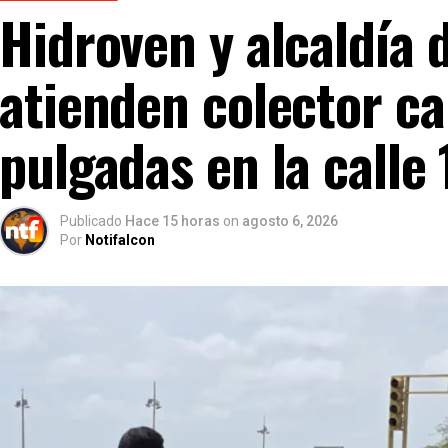
Hidroven y alcaldía 
atienden colector ca
pulgadas en la calle
Publicado
Hace 15 horas
on
agosto 6, 2026
Por
Notifalcon