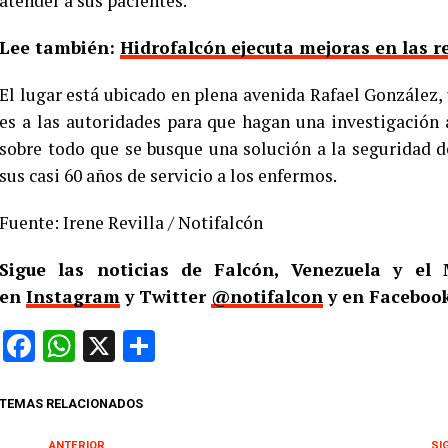
atender a sus pacientes.
Lee también:
Hidrofalcón ejecuta mejoras en las 
El lugar está ubicado en plena avenida Rafael González, 
es a las autoridades para que hagan una investigación 
sobre todo que se busque una solución a la seguridad d
sus casi 60 años de servicio a los enfermos.
Fuente: Irene Revilla / Notifalcón
Sigue las noticias de Falcón, Venezuela y e
en
Instagram
y Twitter
@notifalcon
y en Facebook
Facebook
WhatsApp
X
Compartir
TEMAS RELACIONADOS
ANTERIOR
SI