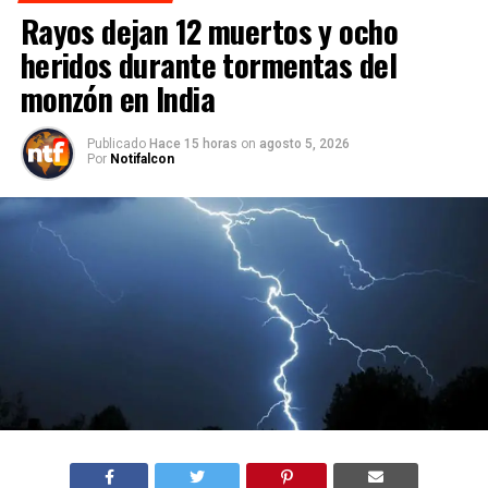
Rayos dejan 12 muertos y ocho
heridos durante tormentas del
monzón en India
Publicado
Hace 15 horas
on
agosto 5, 2026
Por
Notifalcon