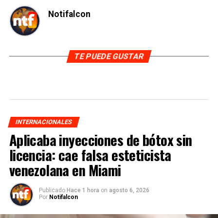
Notifalcon
TE PUEDE GUSTAR
INTERNACIONALES
Aplicaba inyecciones de bótox sin
licencia: cae falsa esteticista
venezolana en Miami
Publicado
Hace 1 hora
on
agosto 6, 2026
Por
Notifalcon