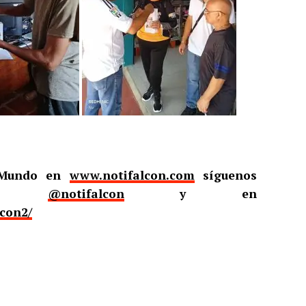
l Mundo en
www.notifalcon.com
síguenos
er
@notifalcon
y en
lcon2/