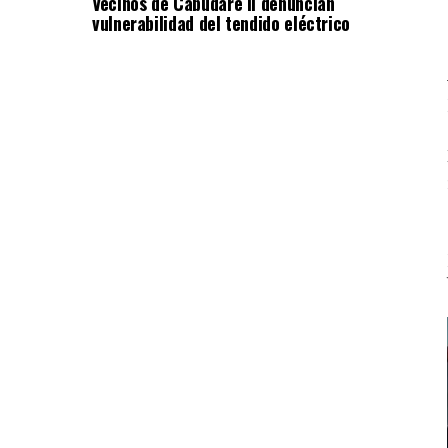
Vecinos de Cabudare II denuncian
vulnerabilidad del tendido eléctrico