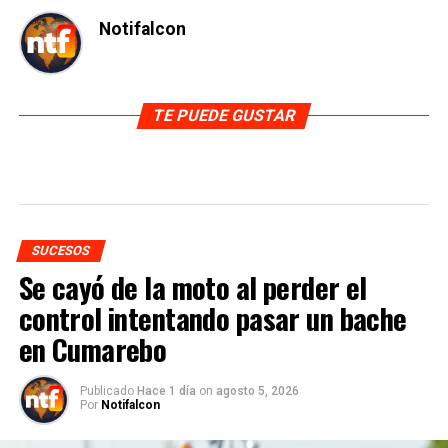
Notifalcon
TE PUEDE GUSTAR
SUCESOS
Se cayó de la moto al perder el
control intentando pasar un bache
en Cumarebo
Publicado
Hace 1 día
on
agosto 5, 2026
Por
Notifalcon