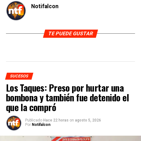
Notifalcon
TE PUEDE GUSTAR
SUCESOS
Los Taques: Preso por hurtar una
bombona y también fue detenido el
que la compró
Publicado
Hace 22 horas
on
agosto 5, 2026
Por
Notifalcon