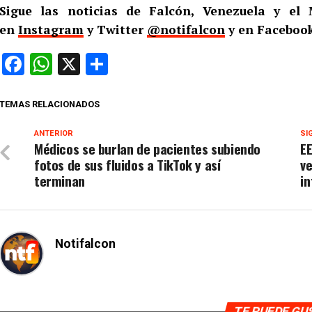
Sigue las noticias de Falcón, Venezuela y e
en
Instagram
y Twitter
@notifalcon
y en Facebook
Facebook
WhatsApp
X
Compartir
TEMAS RELACIONADOS
ANTERIOR
SI
Médicos se burlan de pacientes subiendo
EE
fotos de sus fluidos a TikTok y así
v
terminan
in
Notifalcon
TE PUEDE G