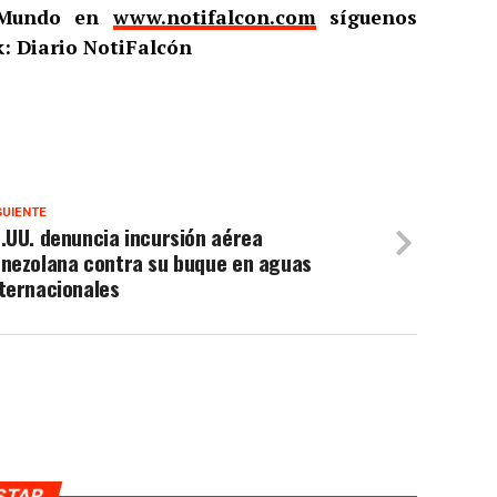
l Mundo en
www.notifalcon.com
síguenos
: Diario NotiFalcón
GUIENTE
.UU. denuncia incursión aérea
enezolana contra su buque en aguas
ternacionales
USTAR