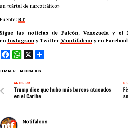
un «cártel de narcotráfico».
Fuente:
RT
Sigue las noticias de Falcón, Venezuela y e
en
Instagram
y Twitter
@notifalcon
y en Facebook
Facebook
WhatsApp
X
Compartir
TEMAS RELACIONADOS
ANTERIOR
SI
Trump dice que hubo más barcos atacados
Fi
en el Caribe
so
Notifalcon