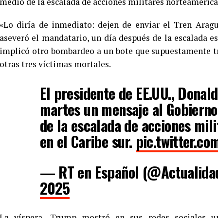
medio de la escalada de acciones militares norteamerican
«Lo diría de inmediato: dejen de enviar el Tren Arag
aseveró el mandatario, un día después de la escalada e
implicó otro bombardeo a un bote que supuestamente tr
otras tres víctimas mortales.
El presidente de EE.UU., Donal
martes un mensaje al Gobierno
de la escalada de acciones mil
en el Caribe sur.
pic.twitter.c
— RT en Español (@Actualid
2025
La víspera, Trump mostró en sus redes sociales u