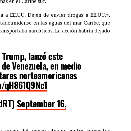
as en el Caribe sur.
ua a EE.UU. Dejen de enviar drogas a EE.UU.»,
stadounidense en las aguas del mar Caribe, que
ansportaba narcóticos. La acción habría dejado
d Trump, lanzó este
 de Venezuela, en medio
itares norteamericanas
om/qH861Q9Nc1
adRT)
September 16,
n video del nuevo ataque contra supuestos