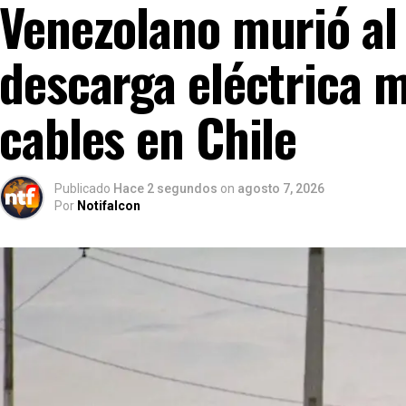
Venezolano murió al 
descarga eléctrica 
cables en Chile
Publicado
Hace 2 segundos
on
agosto 7, 2026
Por
Notifalcon