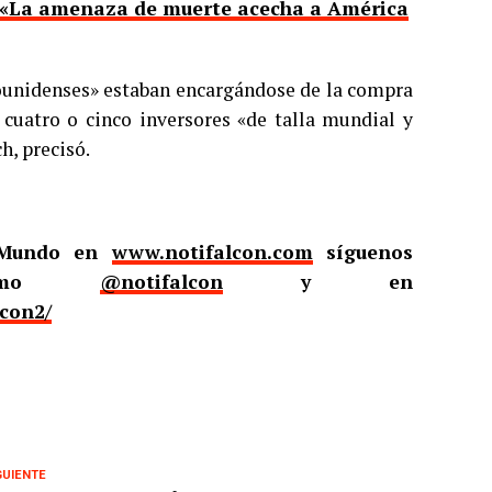
: «La amenaza de muerte acecha a América
ounidenses» estaban encargándose de la compra
cuatro o cinco inversores «de talla mundial y
h, precisó.
l Mundo en
www.notifalcon.com
síguenos
omo
@notifalcon
y en
lcon2/
GUIENTE