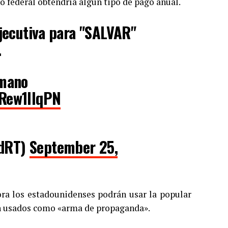
o federal obtendría algún tipo de pago anual.
jecutiva para "SALVAR"
.
 mano
MRew1lIqPN
adRT)
September 25,
hora los estadounidenses podrán usar la popular
án usados como «arma de propaganda».