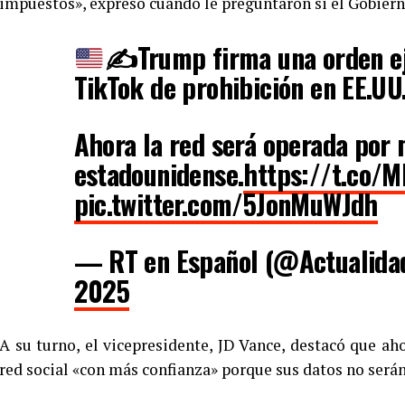
impuestos», expresó cuando le preguntaron si el Gobiern
✍
Trump firma una orden e
TikTok de prohibición en EE.UU
Ahora la red será operada por
estadounidense.
https://t.co/
pic.twitter.com/5JonMuWJdh
— RT en Español (@Actualid
2025
A su turno, el vicepresidente, JD Vance, destacó que a
red social «con más confianza» porque sus datos no ser