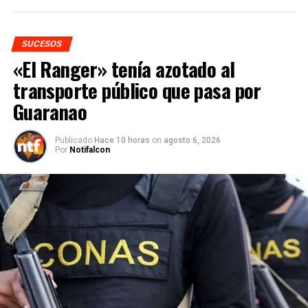
SUCESOS
«El Ranger» tenía azotado al
transporte público que pasa por
Guaranao
Publicado
Hace 10 horas
on
agosto 6, 2026
Por
Notifalcon