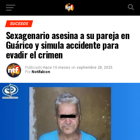
SUCESOS
Sexagenario asesina a su pareja en
Guárico y simula accidente para
evadir el crimen
Publicado
Hace 10 meses
on
septiembre 28, 2025
Por
Notifalcon