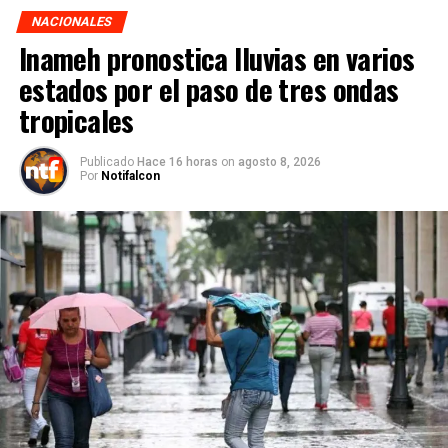
NACIONALES
Inameh pronostica lluvias en varios
estados por el paso de tres ondas
tropicales
Publicado
Hace 16 horas
on
agosto 8, 2026
Por
Notifalcon