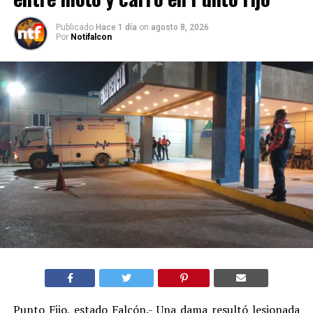
Publicado
Hace 1 día
on
agosto 8, 2026
Por
Notifalcon
Punto Fijo, estado Falcón.- Una dama resultó lesionada