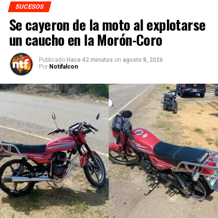
SUCESOS
Se cayeron de la moto al explotarse
un caucho en la Morón-Coro
Publicado
Hace 42 minutos
on
agosto 8, 2026
Por
Notifalcon