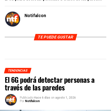
Notifalcon
TE PUEDE GUSTAR
TENDENCIAS
El 6G podrá detectar personas a
través de las paredes
Publicado
Hace 6 días
on
agosto 1, 2026
Por
Notifalcon