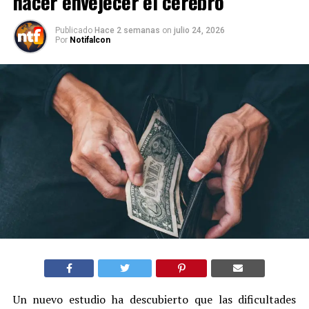
hacer envejecer el cerebro
Publicado
Hace 2 semanas
on
julio 24, 2026
Por
Notifalcon
Un nuevo estudio ha descubierto que las dificultades