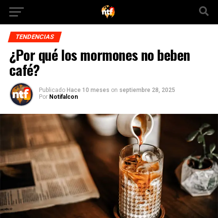
TENDENCIAS
¿Por qué los mormones no beben
café?
Publicado
Hace 10 meses
on
septiembre 28, 2025
Por
Notifalcon