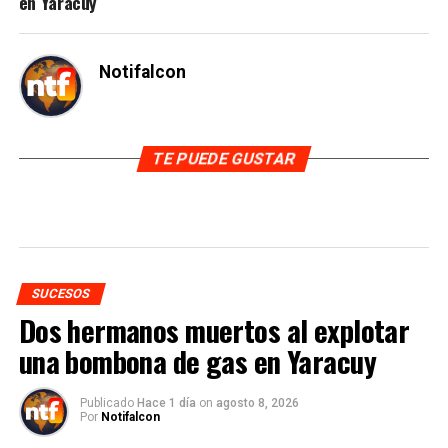
en Yaracuy
Notifalcon
TE PUEDE GUSTAR
SUCESOS
Dos hermanos muertos al explotar
una bombona de gas en Yaracuy
Publicado
Hace 1 día
on
agosto 8, 2026
Por
Notifalcon