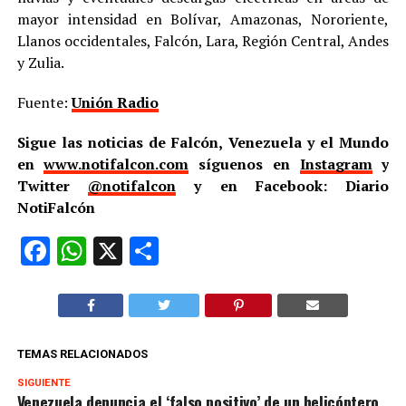
mayor intensidad en Bolívar, Amazonas, Nororiente,
Llanos occidentales, Falcón, Lara, Región Central, Andes
y Zulia.
Fuente:
Unión Radio
Sigue las noticias de Falcón, Venezuela y el Mundo
en
www.notifalcon.com
síguenos en
Instagram
y
Twitter
@notifalcon
y en Facebook: Diario
NotiFalcón
Facebook
WhatsApp
X
Compartir
TEMAS RELACIONADOS
SIGUIENTE
Venezuela denuncia el ‘falso positivo’ de un helicóptero