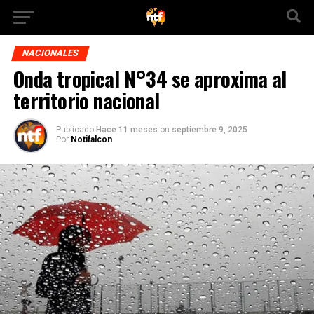
NACIONALES
Onda tropical N°34 se aproxima al
territorio nacional
Publicado
Hace 11 meses
on
septiembre 9, 2025
Por
Notifalcon