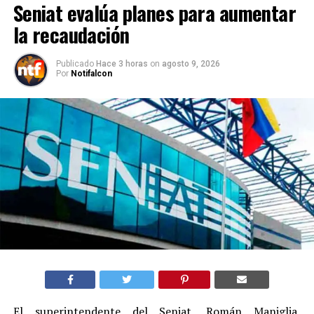
Seniat evalúa planes para aumentar
la recaudación
Publicado
Hace 3 horas
on
agosto 9, 2026
Por
Notifalcon
El superintendente del Seniat, Román Maniglia,