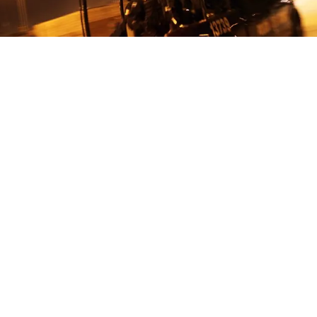
Desde el 2024 a la fecha, al menos 19 ‘influencers’ han
sido asesinados por cárteles mexicanos en ocho
entidades de ese país. Aunque el foco mediático ha
recaído en Sinaloa y en los presuntos nexos de las
víctimas con el crimen organizado, especialistas
consideran que la situación es más compleja y se explica
a partir de una conjunción de factores.
David Saucedo, experto en temas de seguridad, apuntó