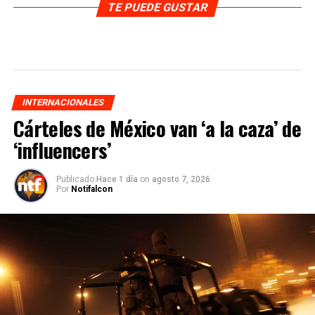
TE PUEDE GUSTAR
INTERNACIONALES
Cárteles de México van ‘a la caza’ de
‘influencers’
Publicado
Hace 1 día
on
agosto 7, 2026
Por
Notifalcon