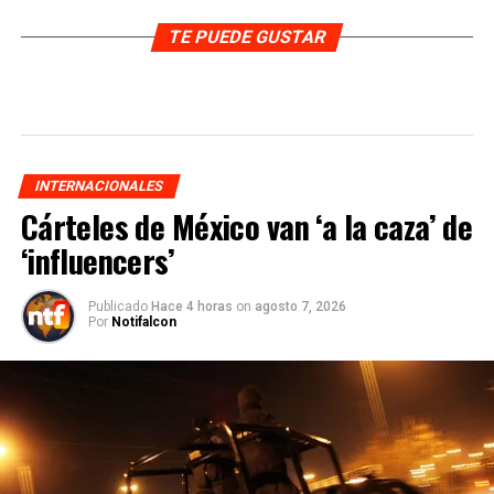
TE PUEDE GUSTAR
INTERNACIONALES
Cárteles de México van ‘a la caza’ de
‘influencers’
Publicado
Hace 4 horas
on
agosto 7, 2026
Por
Notifalcon