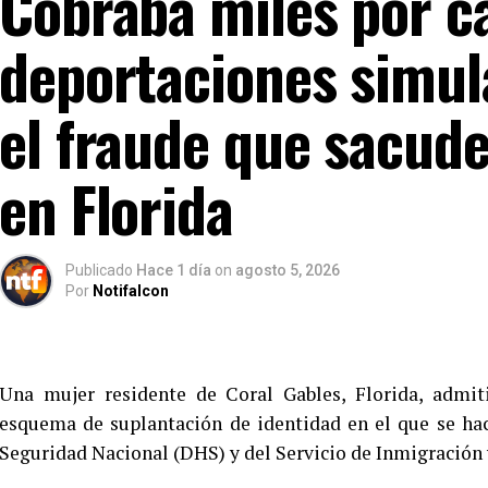
Cobraba miles por c
deportaciones simul
el fraude que sacud
en Florida
Publicado
Hace 1 día
on
agosto 5, 2026
Por
Notifalcon
Una mujer residente de Coral Gables, Florida, admit
esquema de suplantación de identidad en el que se ha
Seguridad Nacional (DHS) y del Servicio de Inmigración 